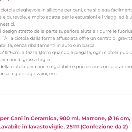
otola pieghevole in silicone per cani, che si piega facilme
a e durevole, è molto adatta per le escursioni e i viaggi ed
mestici.
design stretto della parte superiore aiuta a ridurre le fuoriusc
À: la ciotola dalla forma affusolata offre un centro di gravit
bilità, senza ribaltamenti in auto o in barca.
,5*15*6cm, altezza 1,8cm quando è piegata, ogni ciotola può 
er cani di grossa taglia.
della ciotola per cani è regolabile e può essere completament
esa a guinzagli, zaini, ecc.
a per Cani in Ceramica, 900 ml, Marrone, Ø 16 cm,
avabile in lavastoviglie, 25111 (Confezione da 2)