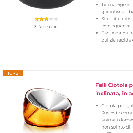
Termoregolant
garantisce il 
Stabilità antis
conseguenza, l
31 Recensioni
Facile da puli
pulizia rapida 
TOP 2
Felli Ciotola 
inclinata, in a
Ciotola per gat
Succede comune
animali domest
non spinto di l