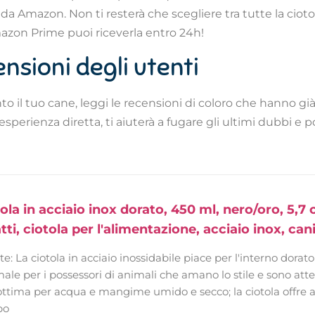
 da Amazon. Non ti resterà che scegliere tra tutte la ciotol
Amazon Prime puoi riceverla entro 24h!
censioni degli utenti
to il tuo cane, leggi le recensioni di coloro che hanno già
esperienza diretta, ti aiuterà a fugare gli ultimi dubbi e 
ola in acciaio inox dorato, 450 ml, nero/oro, 5,7 
tti, ciotola per l'alimentazione, acciaio inox, cani
e: La ciotola in acciaio inossidabile piace per l'interno dorat
ale per i possessori di animali che amano lo stile e sono atten
 ottima per acqua e mangime umido e secco; la ciotola offre a 
bo