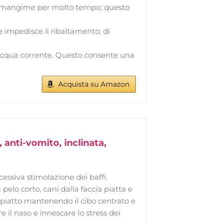
il mangime per molto tempo; questo
ne impedisce il ribaltamento; di
 l'acqua corrente. Questo consente una
Acquista su Amazon
, anti-vomito, inclinata,
ccessiva stimolazione dei baffi.
elo corto, cani dalla faccia piatta e
o piatto mantenendo il cibo centrato e
re il naso e innescare lo stress dei