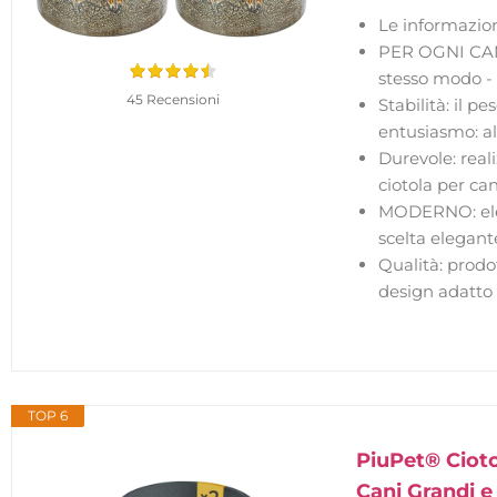
Le informazion
PER OGNI CANE:
stesso modo -
45 Recensioni
Stabilità: il 
entusiasmo: al
Durevole: reali
ciotola per can
MODERNO: eleg
scelta elegant
Qualità: prodo
design adatto 
TOP 6
PiuPet® Ciotol
Cani Grandi e 