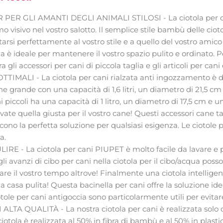
PER GLI AMANTI DEGLI ANIMALI STILOSI - La ciotola per ca
o visivo nel vostro salotto. Il semplice stile bambù delle ciot
rsi perfettamente al vostro stile e a quello del vostro amic
a è ideale per mantenere il vostro spazio pulito e ordinato. P
 gli accessori per cani di piccola taglia e gli articoli per cani d
IMALI - La ciotola per cani rialzata anti ingozzamento è di
e grande con una capacità di 1,6 litri, un diametro di 21,5 cm 
i piccoli ha una capacità di 1 litro, un diametro di 17,5 cm e 
ovate quella giusta per il vostro cane! Questi accessori cane 
cono la perfetta soluzione per qualsiasi esigenza. Le ciotole pe
a.
RE - La ciotola per cani PIUPET è molto facile da lavare e pu
i avanzi di cibo per cani nella ciotola per il cibo/acqua poss
re il vostro tempo altrove! Finalmente una ciotola intelligen
casa pulita! Questa bacinella per cani offre la soluzione ide
otole per cani antigoccia sono particolarmente utili per evitare
LTA QUALITÀ - La nostra ciotola per cani è realizzata solo c
iotola è realizzata al 50% in fibra di bambù e al 50% in plastic