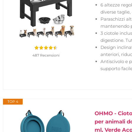
6 altezze regol
diverse taglie
Paraschizzi alt
mantenendo pa
3 ciotole inclu
digestione. Tut
Design inclinat
anteriori, ridu
487 Recensioni
Antiscivolo e 
supporto facil
TOP 4
OHMO - Ciotol
per animali d
ml, Verde Ac