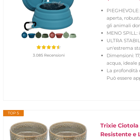
PIEGHEVOLE: ci
aperta, robust
gli animali do
MENO SPILL: il 
ULTRA STABILIT
un'estrema sta
Dimensioni: 17
3.085 Recensioni
acqua, ideale p
La profondità 
Può essere app
TOP 5
Trixie Ciotol
Resistente e L