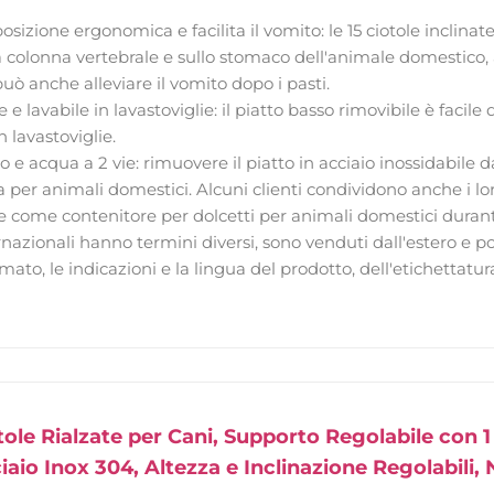
sizione ergonomica e facilita il vomito: le 15 ciotole inclinat
a colonna vertebrale e sullo stomaco dell'animale domestico, 
uò anche alleviare il vomito dopo i pasti.
e e lavabile in lavastoviglie: il piatto basso rimovibile è faci
n lavastoviglie.
o e acqua a 2 vie: rimuovere il piatto in acciaio inossidabile
 per animali domestici. Alcuni clienti condividono anche i loro
se come contenitore per dolcetti per animali domestici durant
rnazionali hanno termini diversi, sono venduti dall'estero e pos
mato, le indicazioni e la lingua del prodotto, dell'etichettatura
ole Rialzate per Cani, Supporto Regolabile con 1
ciaio Inox 304, Altezza e Inclinazione Regolabili