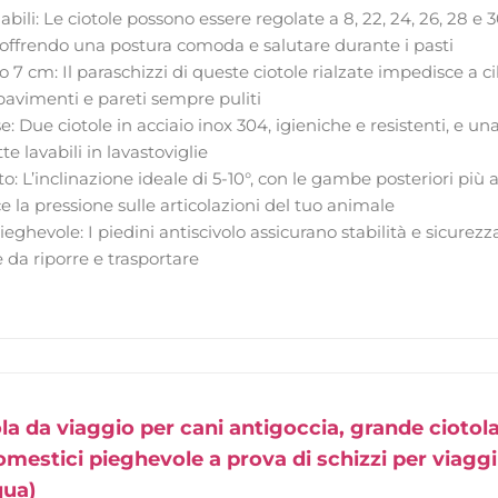
abili: Le ciotole possono essere regolate a 8, 22, 24, 26, 28 e 3
, offrendo una postura comoda e salutare durante i pasti
o 7 cm: Il paraschizzi di queste ciotole rialzate impedisce a c
vimenti e pareti sempre puliti
se: Due ciotole in acciaio inox 304, igieniche e resistenti, e un
te lavabili in lavastoviglie
o: L’inclinazione ideale di 5-10°, con le gambe posteriori più alt
ce la pressione sulle articolazioni del tuo animale
pieghevole: I piedini antiscivolo assicurano stabilità e sicure
e da riporre e trasportare
a da viaggio per cani antigoccia, grande ciotola 
omestici pieghevole a prova di schizzi per viaggi
qua)