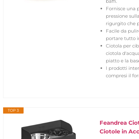
baffi.
Fornisce una po
pressione sull
rigurgito che p
Facile da pulir
portare tutto i
Ciotola per cib
ciotola d'acqua
piatto e la ba
I prodotti inte
compresi il for
TOP 3
Feandrea Ciot
Ciotole in Ac