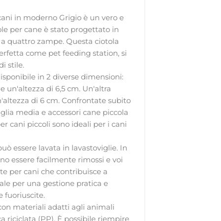
ni in moderno Grigio è un vero e
ole per cane è stato progettato in
o a quattro zampe. Questa ciotola
erfetta come pet feeding station, si
i stile.
sponibile in 2 diverse dimensioni:
e un'altezza di 6,5 cm. Un'altra
un'altezza di 6 cm. Confrontate subito
taglia media e accessori cane piccola
r cani piccoli sono ideali per i cani
ò essere lavata in lavastoviglie. In
ono essere facilmente rimossi e voi
te per cani che contribuisce a
ale per una gestione pratica e
 fuoriuscite.
on materiali adatti agli animali
a riciclata (PP). È possibile riempire