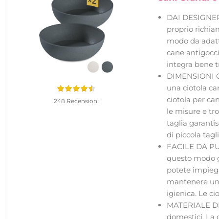
DAI DESIGNER 
proprio richiam
modo da adatta
cane antigocci
integra bene tra
DIMENSIONI OTT
una ciotola can
ciotola per can
248 Recensioni
le misure e tr
taglia garantis
di piccola tagli
FACILE DA PULI
questo modo gl
potete impiega
mantenere una 
igienica. Le ci
MATERIALE DI A
domestici. La c