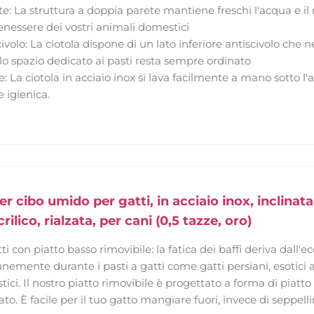
e: La struttura a doppia parete mantiene freschi l'acqua e 
benessere dei vostri animali domestici
civolo: La ciotola dispone di un lato inferiore antiscivolo che 
o spazio dedicato ai pasti resta sempre ordinato
re: La ciotola in acciaio inox si lava facilmente a mano sotto
e igienica.
per cibo umido per gatti, in acciaio inox, inclinata
crilico, rialzata, per cani (0,5 tazze, oro)
ti con piatto basso rimovibile: la fatica dei baffi deriva dall'e
mente durante i pasti a gatti come gatti persiani, esotici a p
ici. Il nostro piatto rimovibile è progettato a forma di piatt
ato. È facile per il tuo gatto mangiare fuori, invece di seppelli