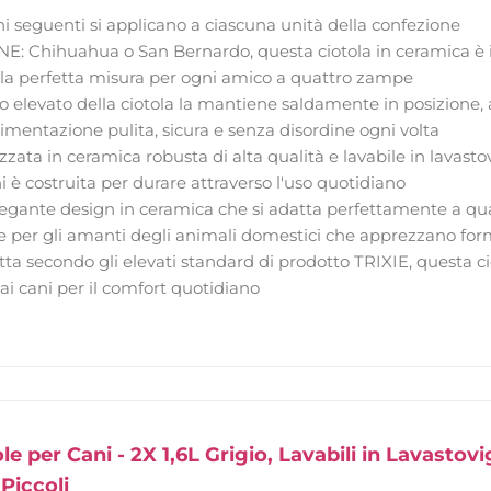
i seguenti si applicano a ciascuna unità della confezione
 Chihuahua o San Bernardo, questa ciotola in ceramica è ide
 la perfetta misura per ogni amico a quattro zampe
peso elevato della ciotola la mantiene saldamente in posizion
imentazione pulita, sicura e senza disordine ogni volta
zzata in ceramica robusta di alta qualità e lavabile in lavastov
i è costruita per durare attraverso l'uso quotidiano
ante design in ceramica che si adatta perfettamente a qual
e per gli amanti degli animali domestici che apprezzano for
tta secondo gli elevati standard di prodotto TRIXIE, questa c
ai cani per il comfort quotidiano
e per Cani - 2X 1,6L Grigio, Lavabili in Lavastovi
Piccoli