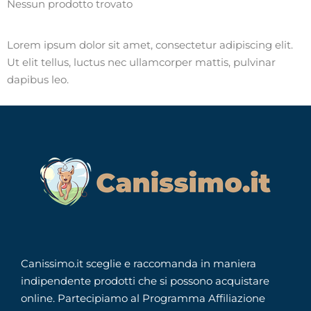
Nessun prodotto trovato
Lorem ipsum dolor sit amet, consectetur adipiscing elit.
Ut elit tellus, luctus nec ullamcorper mattis, pulvinar
dapibus leo.
Canissimo.it sceglie e raccomanda in maniera
indipendente prodotti che si possono acquistare
online. Partecipiamo al Programma Affiliazione