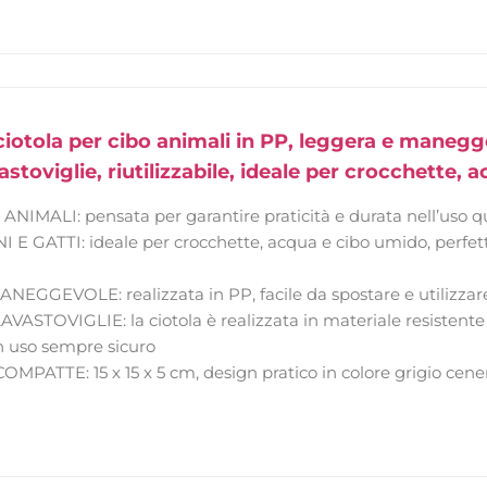
otola per cibo animali in PP, leggera e maneggev
vastoviglie, riutilizzabile, ideale per crocchette, 
NIMALI: pensata per garantire praticità e durata nell’uso q
E GATTI: ideale per crocchette, acqua e cibo umido, perfett
GGEVOLE: realizzata in PP, facile da spostare e utilizzare 
VASTOVIGLIE: la ciotola è realizzata in materiale resistente
n uso sempre sicuro
PATTE: 15 x 15 x 5 cm, design pratico in colore grigio cener