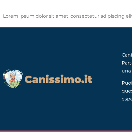
Lorem ipsum dolor sit amet, consectetur adipiscing elit.
Cani
Part
una 
Puoi
ques
espe