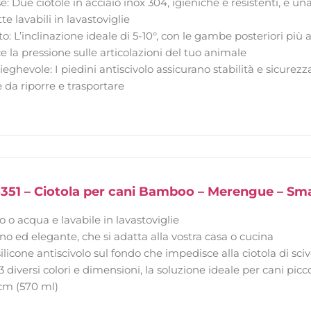
se: Due ciotole in acciaio inox 304, igieniche e resistenti, e un
te lavabili in lavastoviglie
o: L’inclinazione ideale di 5-10°, con le gambe posteriori più alt
ce la pressione sulle articolazioni del tuo animale
pieghevole: I piedini antiscivolo assicurano stabilità e sicure
e da riporre e trasportare
 5351 – Ciotola per cani Bamboo – Merengue – Small
o o acqua e lavabile in lavastoviglie
 ed elegante, che si adatta alla vostra casa o cucina
ilicone antiscivolo sul fondo che impedisce alla ciotola di sciv
3 diversi colori e dimensioni, la soluzione ideale per cani picc
2 cm (570 ml)