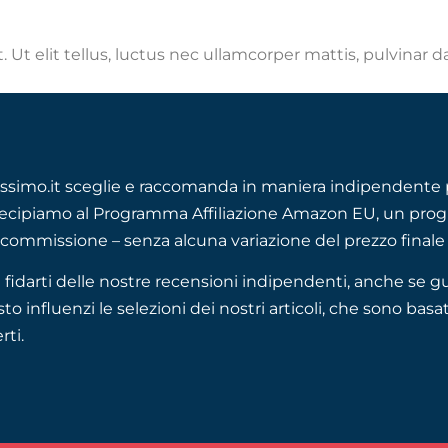
 Ut elit tellus, luctus nec ullamcorper mattis, pulvinar d
ssimo.it sceglie e raccomanda in maniera indipendente p
ecipiamo al Programma Affiliazione Amazon EU, un progra
commissione – senza alcuna variazione del prezzo finale 
 fidarti delle nostre recensioni indipendenti, anche 
to influenzi le selezioni dei nostri articoli, che sono basat
rti.