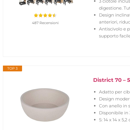
3 ciotole inclu
digestione. Tut
Design inclinat
anteriori, ridu
487 Recensioni
Antiscivolo e 
supporto facil
TOP 3
District 70 –
Adatto per cib
Design moderno
Con anello in s
Disponibile in 
S: 14 x 14 x 5,