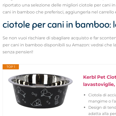
riportato una selezione delle migliori ciotole per cani 
cani in bamboo che preferisci, aggiungerla nel carrello
ciotole per cani in bamboo: l
Se non vuoi rischiare di sbagliare acquisto e far sconten
per cani in bamboo disponibili su Amazon: vedrai che la l
senza pensieri!
TOP 1
Kerbl Pet Ciot
lavastoviglie
Ciotola di acci
mangime o l’ac
Design di tend
adatta alla pe