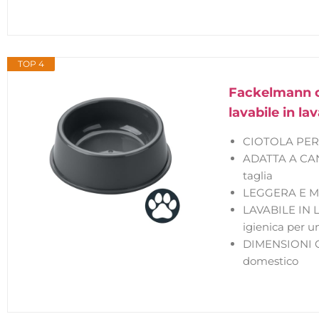
TOP 4
Fackelmann ci
lavabile in la
CIOTOLA PER A
ADATTA A CANI 
taglia
LEGGERA E MANE
LAVABILE IN LA
igienica per u
DIMENSIONI COM
domestico