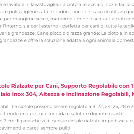
e e lavabile in lavastoviglie: La ciotola in acciaio inox è facile 
re pulita, igienizzata e inodore, anche in caso di utilizzo qu
ale per mangime secco, mangime umido o acqua. La ciotola è 
 l’interno, sia per l'esterno - perfetta per cani di tutte le tagli
 varie grandezze: Cane piccolo o razza grande: La ciotola in ac
 grandezze e offre la soluzione adatta a ogni animale domest
ole Rialzate per Cani, Supporto Regolabile con 1
ciaio Inox 304, Altezza e Inclinazione Regolabili
abili: Le ciotole possono essere regolate a 8, 22, 24, 26, 28 e 3
, offrendo una postura comoda e salutare durante i pasti
o 7 cm: Il paraschizzi di queste ciotole rialzate impedisce a c
vimenti e pareti sempre puliti