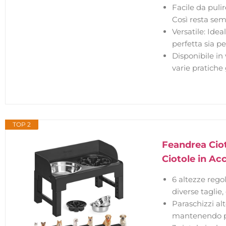
Facile da pulir
Così resta semp
Versatile: Ide
perfetta sia per
Disponibile in
varie pratiche
TOP 2
Feandrea Ciot
Ciotole in Ac
6 altezze regol
diverse taglie
Paraschizzi alt
mantenendo pa