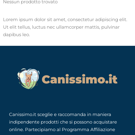
Nessun prodotto trovato
Lorem ipsum dolor sit amet, consectetur adipiscing elit.
Ut elit tellus, luctus nec ullamcorper mattis, pulvinar
dapibus leo.
Canissimo.it sceglie e raccomanda in maniera
indipendente prodotti che si possono acquistare
online. Partecipiamo al Programma Affiliazione