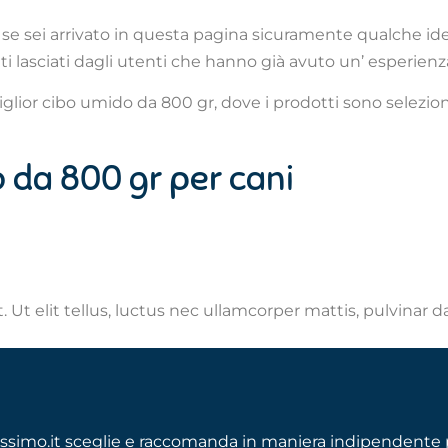
se sei arrivato in questa pagina sicuramente qualche ide
i lasciati dagli utenti che hanno già avuto un’ esperienza 
miglior cibo umido da 800 gr, dove i prodotti sono selezion
o da 800 gr per cani
 Ut elit tellus, luctus nec ullamcorper mattis, pulvinar d
ssimo.it sceglie e raccomanda in maniera indipendente p