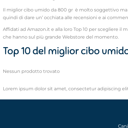
Il miglior cibo umido da 800 gr è molto soggettivo ma 
quindi di dare un’ occhiata alle recensioni e ai comment
Affidati ad Amazon.it e alla loro Top 10 per scegliere il 
che hanno sul più grande Webstore del momento.
Top 10 del miglior cibo umid
Nessun prodotto trovato
Lorem ipsum dolor sit amet, consectetur adipiscing elit.
Cani