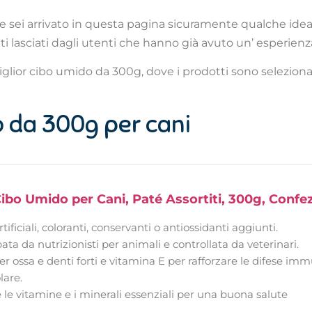
 sei arrivato in questa pagina sicuramente qualche idea 
i lasciati dagli utenti che hanno già avuto un’ esperienza 
miglior cibo umido da 300g, dove i prodotti sono selezionat
o da 300g per cani
bo Umido per Cani, Paté Assortiti, 300g, Confe
ificiali, coloranti, conservanti o antiossidanti aggiunti.
ata da nutrizionisti per animali e controllata da veterinari.
r ossa e denti forti e vitamina E per rafforzare le difese imm
lare.
 le vitamine e i minerali essenziali per una buona salute