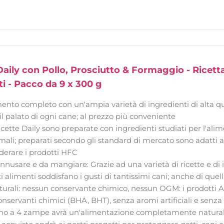
aily con Pollo, Prosciutto & Formaggio - Ricett
ti - Pacco da 9 x 300 g
mento completo con un'ampia varietà di ingredienti di alta qual
 il palato di ogni cane; al prezzo più conveniente
icette Daily sono preparate con ingredienti studiati per l'ali
li; preparati secondo gli standard di mercato sono adatti a
derare i prodotti HFC
nnusare e da mangiare: Grazie ad una varietà di ricette e di i
 alimenti soddisfano i gusti di tantissimi cani; anche di quel
turali: nessun conservante chimico, nessun OGM: i prodotti
servanti chimici (BHA, BHT), senza aromi artificiali e senza 
o a 4 zampe avrà un'alimentazione completamente naturale e 