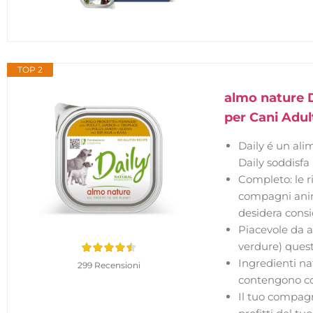
TOP 2
almo nature D
per Cani Adul
Daily é un ali
Daily soddisfa
Completo: le r
compagni anima
desidera consi
Piacevole da a
verdure) questi
Ingredienti na
299 Recensioni
contengono con
Il tuo compagn