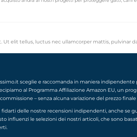
o acquisto andrà ai nostri progetti per proteggere gatti, cani e
 Ut elit tellus, luctus nec ullamcorper mattis, pulvinar d
ssimo.it sceglie e raccomanda in maniera indipendente p
ecipiamo al Programma Affiliazione Amazon EU, un progra
commissione – senza alcuna variazione del prezzo finale 
 fidarti delle nostre recensioni indipendenti, anche 
to influenzi le selezioni dei nostri articoli, che sono basat
rti.