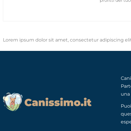
profitti del tu
Lorem ipsum dolor sit amet, consectetur adipiscing elit.
Cani
Part
una 
Puoi
ques
espe