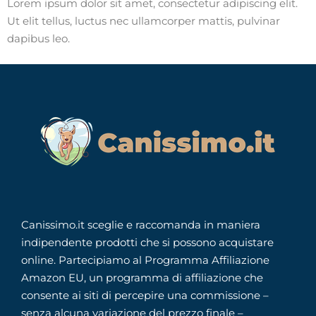
Lorem ipsum dolor sit amet, consectetur adipiscing elit.
Ut elit tellus, luctus nec ullamcorper mattis, pulvinar
dapibus leo.
Canissimo.it sceglie e raccomanda in maniera
indipendente prodotti che si possono acquistare
online. Partecipiamo al Programma Affiliazione
Amazon EU, un programma di affiliazione che
consente ai siti di percepire una commissione –
senza alcuna variazione del prezzo finale –