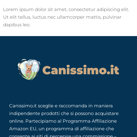
Lorem ipsum dolor sit amet, consectetur adipiscing elit.
Ut elit tellus, luctus nec ullamcorper mattis, pulvinar
dapibus leo.
Canissimo.it sceglie e raccomanda in maniera
indipendente prodotti che si possono acquistare
online. Partecipiamo al Programma Affiliazione
Amazon EU, un programma di affiliazione che
consente ai siti di percepire una commissione –