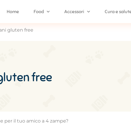
Home
Food
Accessori
Cura e salut
ani gluten free
gluten free
ree per il tuo amico a 4 zampe?