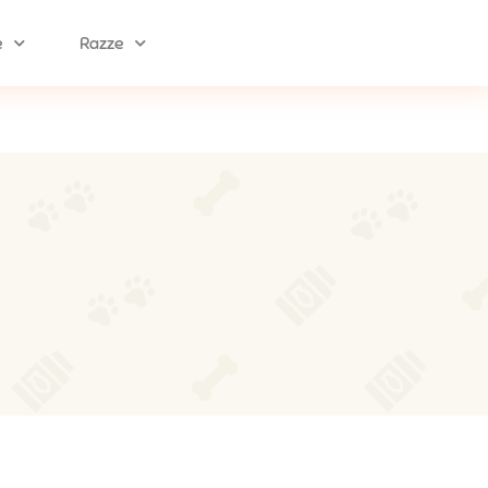
e
Razze