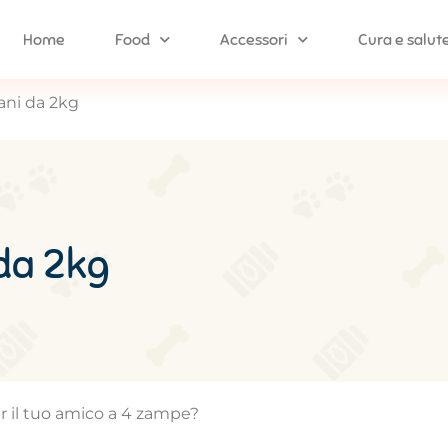
Home
Food
Accessori
Cura e salut
cani da 2kg
 da 2kg
er il tuo amico a 4 zampe?