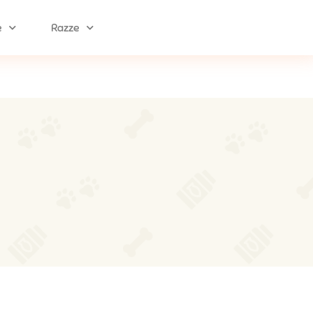
e
Razze