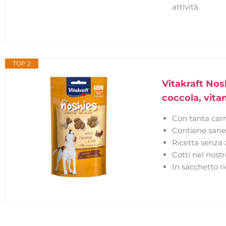
attività.
TOP 2
Vitakraft Nos
coccola, vitam
Con tanta carn
Contiene sane 
Ricetta senza
Cotti nel nost
In sacchetto ri