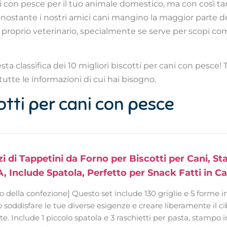
ni con pesce per il tuo animale domestico, ma con così tanti
nostante i nostri amici cani mangino la maggior parte de
 proprio veterinario, specialmente se serve per scopi co
ta classifica dei 10 migliori biscotti per cani con pesce! 
tutte le informazioni di cui hai bisogno.
cotti per cani con pesce
i di Tappetini da Forno per Biscotti per Cani, S
, Include Spatola, Perfetto per Snack Fatti in Ca
 della confezione] Questo set include 130 griglie e 5 forme in 
 soddisfare le tue diverse esigenze e creare liberamente il cib
e. Include 1 piccolo spatola e 3 raschietti per pasta, stampo i