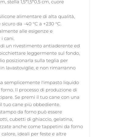
m, stella 1,5*1,5*0,5 cm, cuore
silicone alimentare di alta qualità,
e sicuro da -40 °C a +230 °C.
dualmente alle esigenze e
i cani.
o di un rivestimento antiaderente ed
 picchiettare leggermente sul fondo,
o posizionarla sulla teglia per
in lavastoviglie, e non rimarranno
versa semplicemente l'impasto liquido
forno. Il processo di produzione di
cipare. Se premi il tuo cane con una
 il tuo cane più obbediente.
 stampo da forno può essere
tti, cubetti di ghiaccio, gelatina,
ilizzate anche come tappetini da forno
calore, ideali per feste e altre