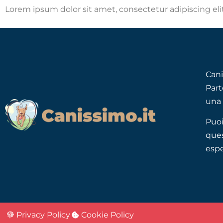
Lorem ipsum dolor sit amet, consectetur adipiscing elit.
Cani
Part
una 
Puoi
ques
espe
Privacy Policy
Cookie Policy