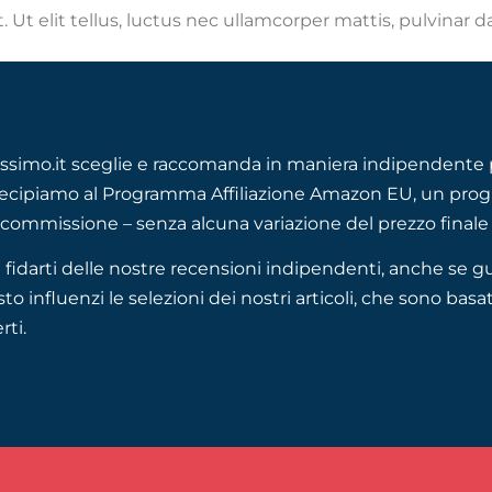
 Ut elit tellus, luctus nec ullamcorper mattis, pulvinar d
ssimo.it sceglie e raccomanda in maniera indipendente p
ecipiamo al Programma Affiliazione Amazon EU, un progra
commissione – senza alcuna variazione del prezzo finale 
 fidarti delle nostre recensioni indipendenti, anche 
to influenzi le selezioni dei nostri articoli, che sono basat
rti.