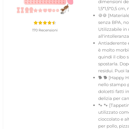
dimensioni dell
1,5*1,5*0,5 cm,
🍪🍪 [Materiale
senza BPA, non 
Utilizzabile in
170 Recensioni
all'intolleranz
Antiaderente e
è molto morbid
quindi il cibo
spostarla. Dop
residui. Puoi l
🐕 🐕 [Happy Ho
nello stampo p
dolcetti fatti
delizia per can
🐾 🐾 [Tappeti
utilizzato come
cioccolato e a
per pollo, pizz