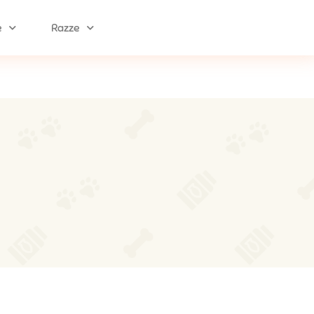
e
Razze