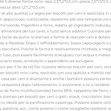
e 5 diverse forme sono: osso 2,5*1,2*0,5 cm, pesce 2,5*1,5*0,5 c
 mezza sfera 1,2*1,2*0,5 cm.
 di alta qualità] La teglia per biscotti per cani è realizzata in 
appiccicoso, riutilizzabile, resistente alle alte temperature 
 microonde, frigorifero e forno. Adatta gli ingredienti indivi
a alimentare del tuo cane, e tutto senza additivi! Cucinare per 
 facile da pulire: lo stampo a forma di osso per cani è dotat
o e flessibile. Dopo il raffreddamento, basta capovolgerlo e
 si staccherà. Poiché la forma è relativamente morbida, è megli
o l'uso, può essere facilmente sciacquato con acqua o messo 
asciarlo steso, arrotolarlo o appenderlo ad asciugare.
ur per il fai da te] Per cuocere deliziosi biscotti per cani, 
er biscotti mini cane, raschialo con una spatola e mettilo nel 
 in casa per cani è divertente e anche i bambini possono parte
i preparata dopo l'allenamento, ti avvicinerai a lui e renderai
no da forno multifunzionale] Senza BPA, tappetino da forno,
 stampo per biscotti per cani o gatti, snack, cioccolatini, bisco
ltro, ideale per la panificazione casalinga. Possono essere ut
a, patatine, ecc., come presine o come tovagliette resistenti al 